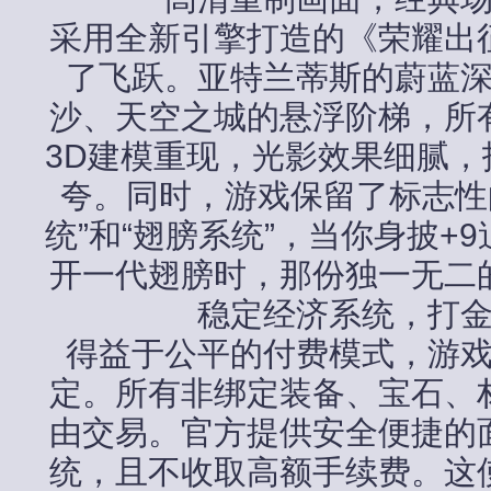
采用全新引擎打造的《荣耀出
了飞跃。亚特兰蒂斯的蔚蓝
沙、天空之城的悬浮阶梯，所
3D建模重现，光影效果细腻，
夸。同时，游戏保留了标志性
统”和“翅膀系统”，当你身披+
开一代翅膀时，那份独一无二
稳定经济系统，打
得益于公平的付费模式，游
定。所有非绑定装备、宝石、
由交易。官方提供安全便捷的
统，且不收取高额手续费。这