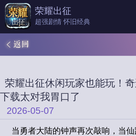
荣耀出征
超强剧情 怀旧经典
荣耀出征休闲玩家也能玩！奇迹
下载太对我胃口了
2026-05-07
当勇者大陆的钟声再次敲响，当仙