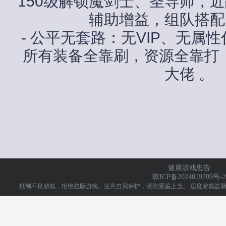
150级解锁魔剑士、圣导师，
辅助增益，组队搭配
- 公平无套路：无VIP、无属
所有装备全靠刷，资源全靠打
大佬 。
健康游戏忠告
琼ICP备2024019709号-2
抵制不良游戏，拒绝盗版游戏。注意自我保护，谨防受骗上当。
适度游戏益